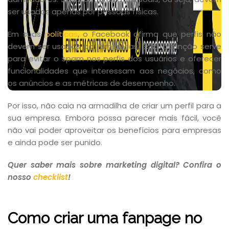
ser usados apenas por pessoas físicas.
Em suas
políticas
, o Facebook afirma que perfis não
devem ser usados por empresas. Essa distinção serve
para evitar o spam nos perfis dos usuários e oferecer
funcionalidades que interessam aos negócios, como
os anúncios e as métricas de desempenho.
Por isso, não caia na armadilha de criar um perfil para a
sua empresa. Embora possa parecer mais fácil, você
não vai poder aproveitar os benefícios para empresas
e ainda pode ser punido.
Quer saber mais sobre marketing digital? Confira o
nosso
checklist
!
Como criar uma fanpage no