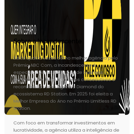
Sobre a Incandescente
Eleita quatro vezes como melhor agência pelo
Prêmio ABC Com, a Incandescente é
especializada nas soluções de business
performance. Há quatro anos consecutivos é
reconhecida como Agência Diamond do
ecossistema RD Station. Em 2025 foi eleita a
Melhor Empresa do Ano no Prêmio Limitless RD
Station.
Com foco em transformar investimentos em
lucratividade, a agência utiliza a inteligência de