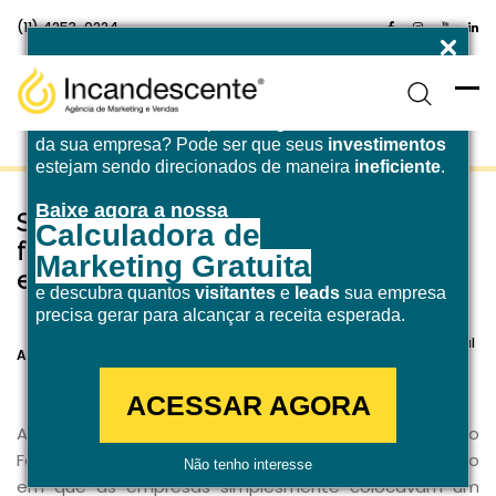
(11) 4253-0224
Enfrentando desafios para atingir a
meta de receita
da sua empresa? Pode ser que seus
investimentos
estejam sendo direcionados de maneira
ineficiente
.
Baixe agora a nossa
Saiba por que e como criar uma
Calculadora de
fanpage no Facebook para a sua
Marketing Gratuita
empresa
e descubra quantos
visitantes
e
leads
sua empresa
precisa gerar para alcançar a receita esperada.
10 de abril de 2018
Marketing Digital
Agência Incandescente
ACESSAR AGORA
Antes de falarmos sobre como criar uma fanpage no
Facebook, é importante entender que foi-se o tempo
Não tenho interesse
em que as empresas simplesmente colocavam um