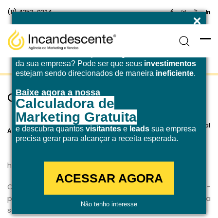
(11) 4253-0224
Enfrentando desafios para atingir a
meta de receita
da sua empresa? Pode ser que seus
investimentos
estejam sendo direcionados de maneira
ineficiente
.
Baixe agora a nossa
Como fazer marketing no metaverso
Calculadora de
Marketing Gratuita
7 de julho de 2022
Marketing Digital
e descubra quantos
visitantes
e
leads
sua empresa
Agência Incandescente
precisa gerar para alcançar a receita esperada.
https://www.youtube.com/watch?v=0yWXqBNCGgQ
ACESSAR AGORA
O
Metaverso
dominou nossas conversas e bate-
papos nos últimos meses. Ele o
Metaverso
começou a
Não tenho interesse
ser visto quase que como uma nova parte do mundo.