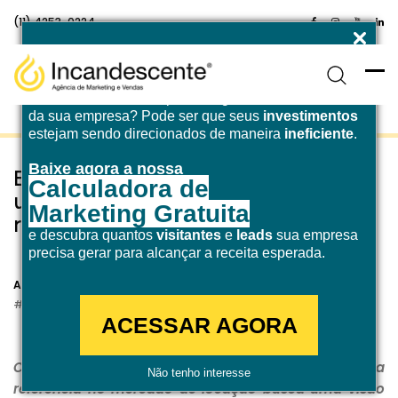
(11) 4253-0224
Enfrentando desafios para atingir a
meta de receita
da sua empresa? Pode ser que seus
investimentos
estejam sendo direcionados de maneira
ineficiente
.
Baixe agora a nossa
ESCAD Rental escolhe TOTVS para
Calculadora de
unificar gestão e potencializar
Marketing Gratuita
rentabilidade
e descubra quantos
visitantes
e
leads
sua empresa
precisa gerar para alcançar a receita esperada.
19 de dezembro de 2025
Agência Incandescente
Marketing Digital
ACESSAR AGORA
Com um conjunto de soluções integradas, a empresa
Não tenho interesse
referência no mercado de locação busca uma visão