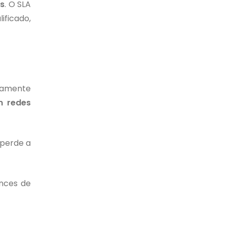
es
. O SLA
ificado,
icamente
m redes
 perde a
ances de