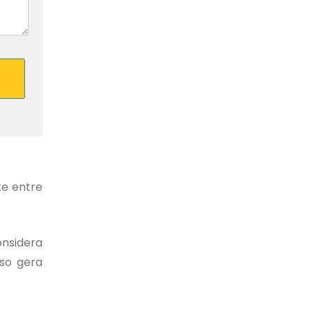
te entre
nsidera
sso gera