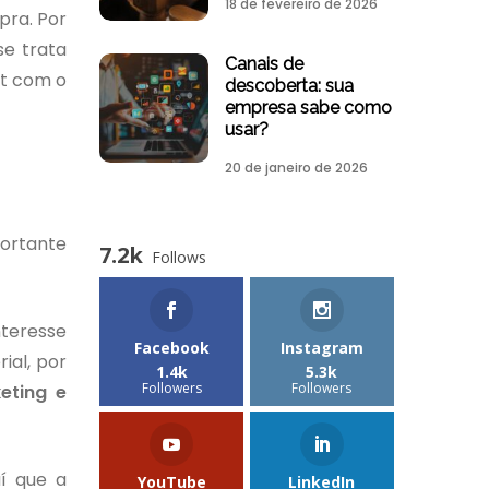
18 de fevereiro de 2026
pra. Por
se trata
Canais de
it com o
descoberta: sua
empresa sabe como
usar?
20 de janeiro de 2026
portante
7.2k
Follows
nteresse
Facebook
Instagram
ial, por
1.4k
5.3k
Followers
Followers
eting e
í que a
YouTube
LinkedIn