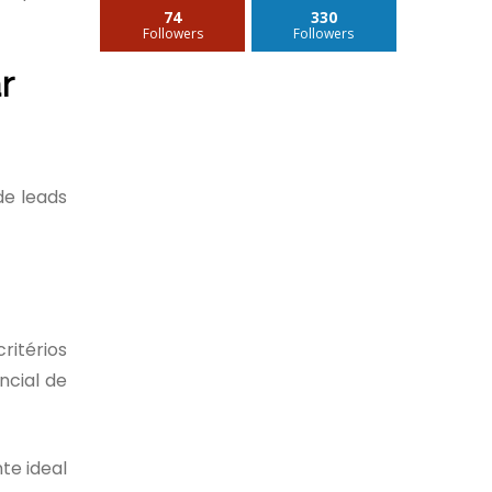
74
330
Followers
Followers
r
de leads
ritérios
ncial de
te ideal