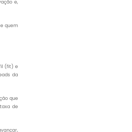
vação e,
nte quem
 (fit) e
leads da
ção que
 taxa de
avançar,