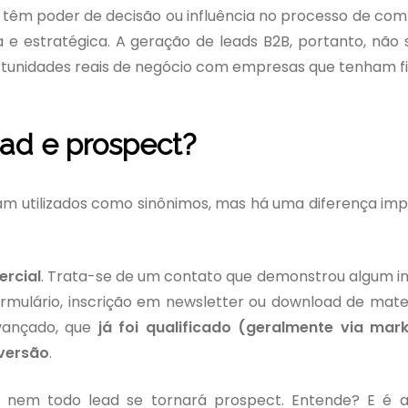
e têm poder de decisão ou influência no processo de com
e estratégica. A geração de leads B2B, portanto, não 
rtunidades reais de negócio com empresas que tenham f
ead e prospect?
am utilizados como sinônimos, mas há uma diferença im
ercial
. Trata-se de um contato que demonstrou algum i
formulário, inscrição em newsletter ou download de mater
vançado, que
já foi qualificado (geralmente via mark
nversão
.
s nem todo lead se tornará prospect. Entende? E é a