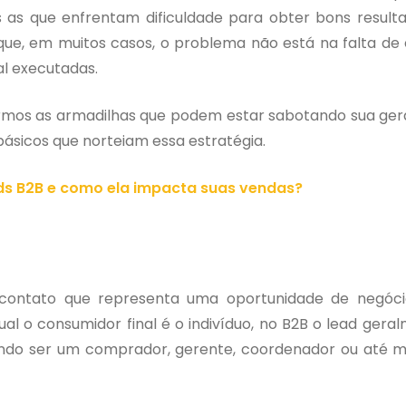
as as que enfrentam dificuldade para obter bons resul
e, em muitos casos, o problema não está na falta de 
l executadas.
armos as armadilhas que podem estar sabotando sua ge
básicos que norteiam essa estratégia.
ads B2B e como ela impacta suas vendas?
 contato que representa uma oportunidade de negóci
al o consumidor final é o indivíduo, no B2B o lead gera
ndo ser um comprador, gerente, coordenador ou até 