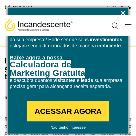
(11) 4253-0224
Enfrentando desafios para atingir a
meta de receita
da sua empresa? Pode ser que seus
investimentos
estejam sendo direcionados de maneira
ineficiente
.
Baixe agora a nossa
Intercarta otimiza gestão e reduz em
Calculadora de
50% tempo de atividades com
Marketing Gratuita
tecnologia TOTVS
e descubra quantos
visitantes
e
leads
sua empresa
precisa gerar para alcançar a receita esperada.
28 de novembro de 2025
TOTVS
Incandescente
ACESSAR AGORA
Referência em embalagens sustentáveis, empresa
moderniza sua gestão, integra processos de ponta a
Não tenho interesse
ponta e otimiza rotinas para se tornar mais