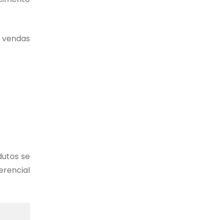
e vendas
dutos se
erencial