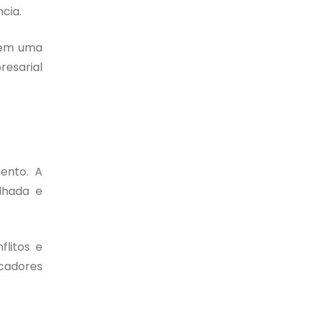
cia.
o em uma
resarial
ento. A
lhada e
litos e
cadores