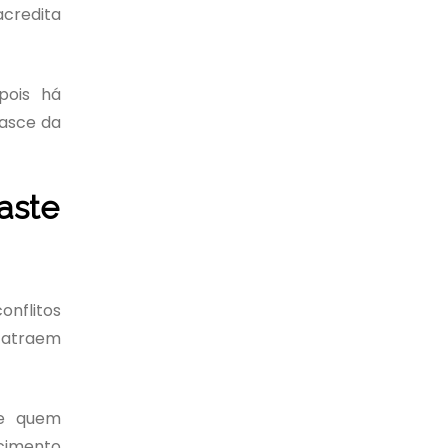
acredita
pois há
nasce da
gaste
onflitos
a atraem
 e quem
cimento