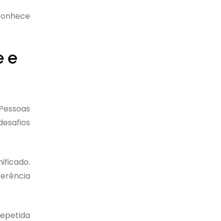
conhece
e e
 Pessoas
desafios
ificado.
oerência
repetida