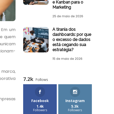
e Kanban para o
Marketing
25 de maio de 2026
a. Em um
A tirania dos
dashboards: por que
nte quem
o excesso de dados
municam
está cegando sua
estratégia?
cionam-
15 de maio de 2026
e marca,
7.2k
porativa
Follows
empresas
Facebook
Instagram
1.4k
5.3k
Followers
Followers