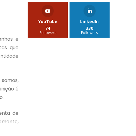
YouTube
LinkedIn
74
330
Followers
Followers
anhas e
sas que
entidade
m somos,
inição é
o.
enta de
momento,