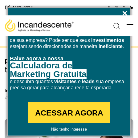
(11) 4253-0224
Enfrentando desafios para atingir a
meta de receita
da sua empresa? Pode ser que seus
investimentos
estejam sendo direcionados de maneira
ineficiente
.
Baixe agora a nossa
Pesquisa multimodal: como ela
Calculadora de
transforma negócios B2B?
Marketing Gratuita
e descubra quantos
visitantes
e
leads
sua empresa
24 de outubro de 2025
precisa gerar para alcançar a receita esperada.
Incandescente
Marketing Digital
SEO
ACESSAR AGORA
Não tenho interesse