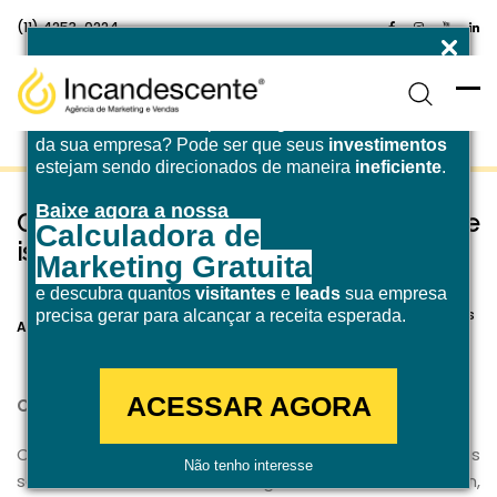
(11) 4253-0224
Enfrentando desafios para atingir a
meta de receita
da sua empresa? Pode ser que seus
investimentos
estejam sendo direcionados de maneira
ineficiente
.
Baixe agora a nossa
Ciclos terminam, será que você percebe
Calculadora de
isso?
Marketing Gratuita
e descubra quantos
visitantes
e
leads
sua empresa
22 de dezembro de 2022
Reflexões
precisa gerar para alcançar a receita esperada.
Agência Incandescente
ACESSAR AGORA
Ciclos terminam, será que você percebe isso?
Ciclos são
movimentos naturais
da vida. Todos os
Não tenho interesse
seres vivos obedecem a lógica dos ciclos: nascem,