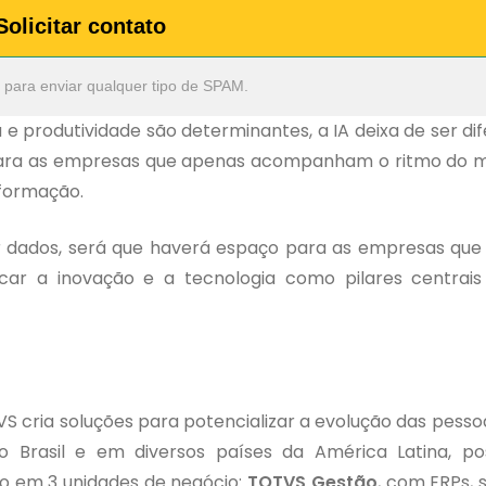
Solicitar contato
 para enviar qualquer tipo de SPAM.
e produtividade são determinantes, a IA deixa de ser dif
e separa as empresas que apenas acompanham o ritmo do
sformação.
or dados, será que haverá espaço para as empresas qu
ar a inovação e a tecnologia como pilares centrais
VS cria soluções para potencializar a evolução das pesso
 Brasil e em diversos países da América Latina, po
o em 3 unidades de negócio:
TOTVS Gestão
, com ERPs, 