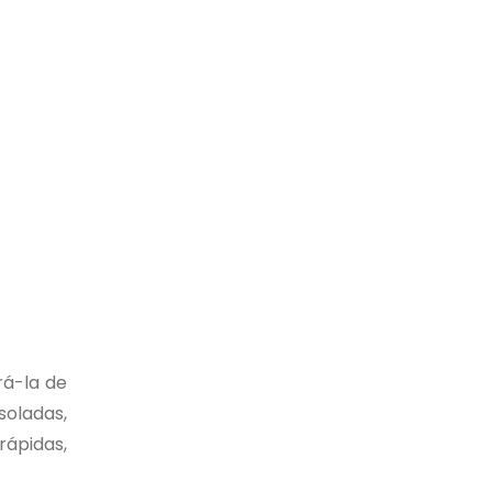
rá-la de
soladas,
rápidas,