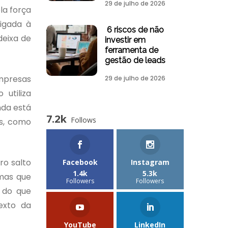
29 de julho de 2026
la força
ligada à
6 riscos de não
deixa de
investir em
ferramenta de
gestão de leads
mpresas
29 de julho de 2026
utiliza
nda está
7.2k
Follows
as, como
ro salto
Facebook
Instagram
1.4k
5.3k
emas que
Followers
Followers
 do que
exto da
YouTube
LinkedIn