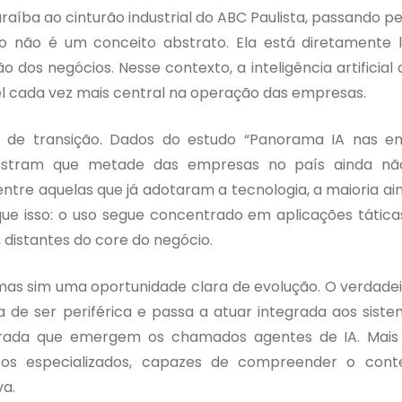
raíba ao cinturão industrial do ABC Paulista, passando pe
ão não é um conceito abstrato. Ela está diretamente 
dos negócios. Nesse contexto, a inteligência artificial 
 cada vez mais central na operação das empresas.
de transição. Dados do estudo “Panorama IA nas e
ostram que metade das empresas no país ainda não 
, entre aquelas que já adotaram a tecnologia, a maioria ai
 que isso: o uso segue concentrado em aplicações tátic
distantes do core do negócio.
mas sim uma oportunidade clara de evolução. O verdadei
 de ser periférica e passa a atuar integrada aos sist
virada que emergem os chamados agentes de IA. Mais
tos especializados, capazes de compreender o cont
va.