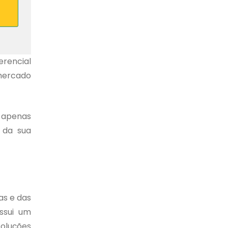
erencial
 mercado
e apenas
 da sua
as e das
ssui um
soluções