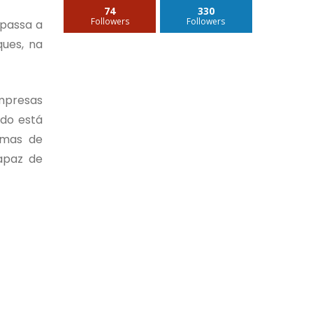
74
330
Followers
Followers
 passa a
ques, na
mpresas
ndo está
 mas de
apaz de