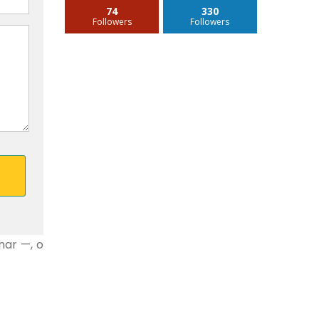
74
330
Followers
Followers
nar —, o