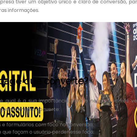
resa tiver um objetivo único e claro de conversão, pa
ras informações.
 page que converte?
e qual é a sua importância para o negócio, vamos ve
 que realmente converte:
s e formulários com foco na conversão;
 que façam o usuário perder esse foco;