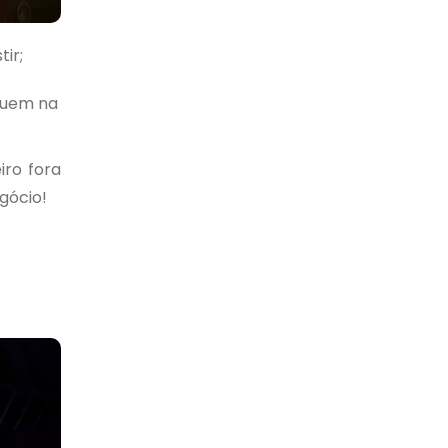
ir;
aquem na
iro fora
gócio!