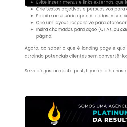
Evite inserir menus e links externos, que 
Crie textos objetivos e persuasivos para
Solicite ao usuário apenas dados essenci
Crie um layout responsivo para oferece
Insira chamadas para ação (CTAs, ou
cal
página.
Agora, ao saber o que é landing page e qual
atraindo potenciais clientes sem convertê-l
Se você gostou deste post, fique de olho nas