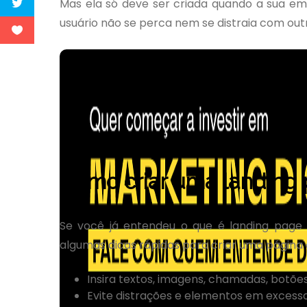
Mas ela só deve ser criada quando a sua emp
usuário não se perca nem se distraia com out
Como criar uma landing
Se você já entendeu o que é landing page 
algumas dicas rápidas para criar uma página
Insira textos, imagens, chamadas, botõe
Evite distrações e elementos em excesso