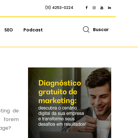
(11) 4253-0224
Buscar
SEO
Podcast
eting de
e forem
page?