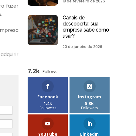
18 de fevereiro de 2026
ra fazer
.
Canais de
descoberta: sua
 empresa
empresa sabe como
usar?
20 de janeiro de 2026
adquirir
7.2k
Follows
Facebook
Instagram
1.4k
5.3k
Followers
Followers
YouTube
LinkedIn