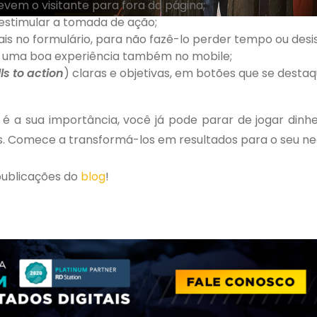
levem o visitante para fora da página;
 estimular a tomada de ação;
ais no formulário, para não fazê-lo perder tempo ou desist
r uma boa experiência também no mobile;
ls to action
) claras e objetivas, em botões que se dest
 é a sua importância, você já pode parar de jogar dinhe
os. Comece a transformá-los em resultados para o seu ne
 publicações do
blog
!