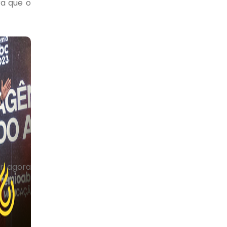
ra que o
r agora