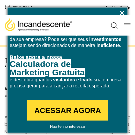
(11) 4253-0224
Enfrentando desafios para atingir a
meta de receita
da sua empresa? Pode ser que seus
investimentos
estejam sendo direcionados de maneira
ineficiente
.
Baixe agora a nossa
Técnicas de marketing que o filme
Calculadora de
“Obrigado por fumar” nos ensina
Marketing Gratuita
e descubra quantos
visitantes
e
leads
sua empresa
29 de outubro de 2019
precisa gerar para alcançar a receita esperada.
Agência Incandescente
Marketing Digital
ACESSAR AGORA
Aos cinéfilos de plantão, “Obrigado por fumar” é uma
boa dica para incluir na sua lista de filmes imperdíveis.
Não tenho interesse
Mas a sugestão é para todos. A história é a seguinte: O