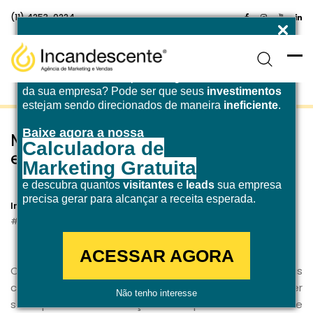
(11) 4253-0224
Enfrentando desafios para atingir a
meta de receita
da sua empresa? Pode ser que seus
investimentos
estejam sendo direcionados de maneira
ineficiente
.
Baixe agora a nossa
Mapeando a jornada de compra:
Calculadora de
entendendo o caminho do cliente
Marketing Gratuita
e descubra quantos
visitantes
e
leads
sua empresa
21 de novembro de 2023
precisa gerar para alcançar a receita esperada.
Incandescente
Inbound Marketing
Marketing Digital
ACESSAR AGORA
Com a chegada do
inbound marketing
, as empresas
conquistaram novos modelos para promover e vender
Não tenho interesse
seus produtos e serviços. Esse processo tornou-se