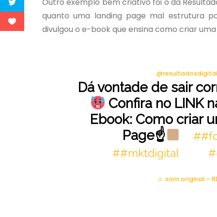
Outro exemplo bem criativo foi o da Resultad
quanto uma landing page mal estrutura po
divulgou o e-book que ensina como criar uma l
@resultadosdigita
Dá vontade de sair co
Confira no LINK n
Ebook: Como criar 
Page☝
##f
##mktdigital
#
♬ som original – R