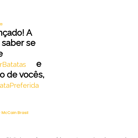
a
nçado! A
 saber se
e
e
rBatatas
do de vocês,
ataPreferida
 McCain Brasil