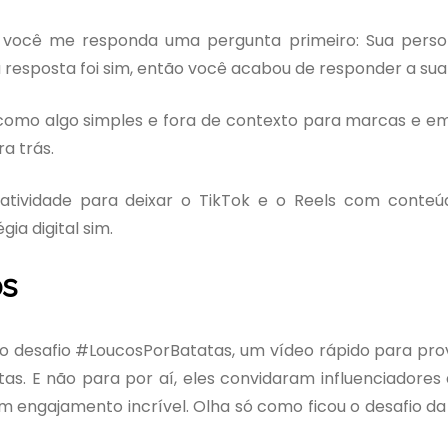
e você me responda uma pergunta primeiro: Sua perso
 resposta foi sim, então você acabou de responder a sua
 como algo simples e fora de contexto para marcas e e
a trás.
atividade para deixar o TikTok e o Reels com conteú
ia digital sim.
os
o desafio #LoucosPorBatatas, um vídeo rápido para pro
as. E não para por aí, eles convidaram influenciadores
i um engajamento incrível. Olha só como ficou o desafio d