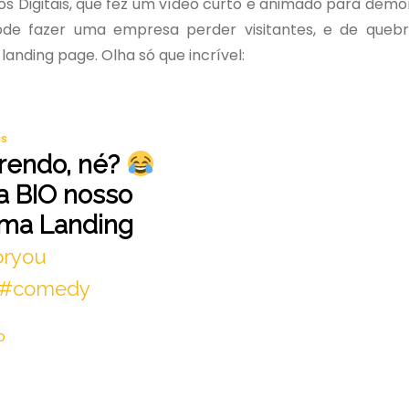
os Digitais, que fez um vídeo curto e animado para demo
de fazer uma empresa perder visitantes, e de quebr
anding page. Olha só que incrível:
is
rrendo, né?
a BIO nosso
uma Landing
oryou
#comedy
D