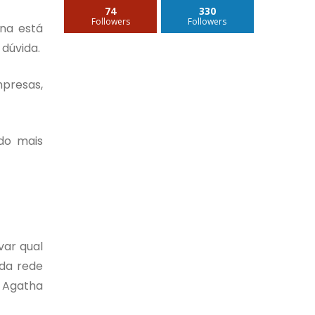
74
330
Followers
Followers
na está
 dúvida.
mpresas,
do mais
var qual
 da rede
a Agatha