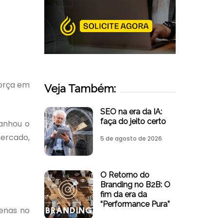
força em
Veja Também:
SEO na era da IA:
faça do jeito certo
ganhou o
ercado,
5 de agosto de 2026
O Retorno do
Branding no B2B: O
fim da era da
“Performance Pura”
Cenas no