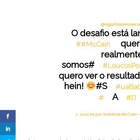
@agathaamoreira
O desafio está la
quer
##McCain
realment
somos#
#LoucosPo
quero ver o resulta
hein!
#S
#uaBat
A
#
#D
♬ Loucos por batatas McCain –