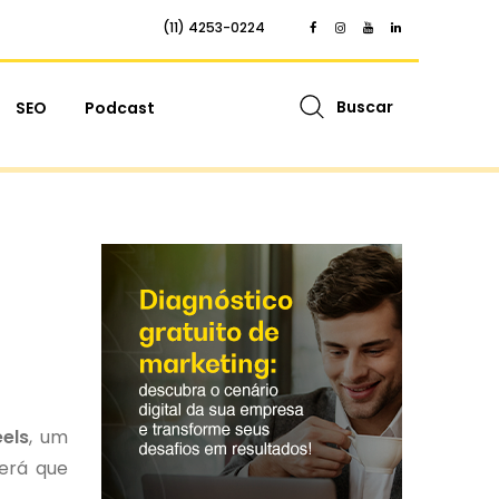
(11) 4253-0224
Buscar
SEO
Podcast
eels
, um
erá que