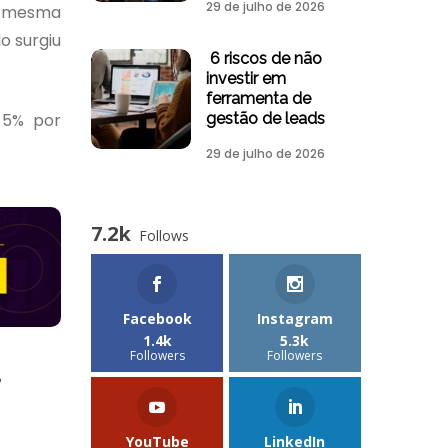
29 de julho de 2026
 a mesma
o surgiu
6 riscos de não
investir em
ferramenta de
 5% por
gestão de leads
29 de julho de 2026
7.2k
Follows
Facebook
Instagram
1.4k
5.3k
Followers
Followers
YouTube
LinkedIn