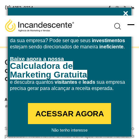
(11) 4253-0224
Enfrentando desafios para atingir a
meta de receita
da sua empresa? Pode ser que seus
investimentos
estejam sendo direcionados de maneira
ineficiente
.
Baixe agora a nossa
Case de sucesso: Como um e-mail
Calculadora de
conquistou quase 70% de taxas de
Marketing Gratuita
clique?
e descubra quantos
visitantes
e
leads
sua empresa
precisa gerar para alcançar a receita esperada.
12 de novembro de 2019
Agência Incandescente
Inbound Marketing
ACESSAR AGORA
Sabe aquela velha história de que e-mail é coisa do
Não tenho interesse
passado? Realmente é! Mas será que ele não funciona