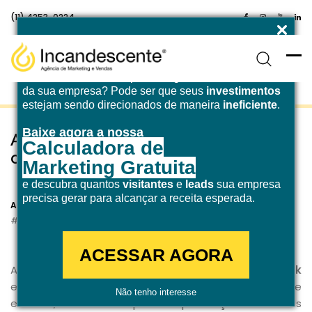
(11) 4253-0224
Enfrentando desafios para atingir a
meta de receita
da sua empresa? Pode ser que seus
investimentos
estejam sendo direcionados de maneira
ineficiente
.
Baixe agora a nossa
A volta das hashtags no Facebook e
Calculadora de
como usá-las nas suas postagens.
Marketing Gratuita
e descubra quantos
visitantes
e
leads
sua empresa
31 de maio de 2021
precisa gerar para alcançar a receita esperada.
Agência Incandescente
Marketing Digital
Redes Sociais
ACESSAR AGORA
Até alguns anos atrás, as
hashtags no Facebook
eram totalmente descartadas, já que por meio de
Não tenho interesse
estudos, validaram que as publicações sem as