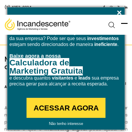
(11) 4253-0224
Enfrentando desafios para atingir a
meta de receita
da sua empresa? Pode ser que seus
investimentos
estejam sendo direcionados de maneira
ineficiente
.
Baixe agora a nossa
Momento de crise: Como o marketing
Calculadora de
digital pode ajudar?
Marketing Gratuita
e descubra quantos
visitantes
e
leads
sua empresa
8 de abril de 2020
Marketing Digital
precisa gerar para alcançar a receita esperada.
Agência Incandescente
ACESSAR AGORA
A economia e os negócios podem enfrentar
momentos de crise, sejam situações pontuais ou mais
profundas, que demandam mudanças rápidas. A boa
Não tenho interesse
notícia é que o
marketing digital
pode ajudar em