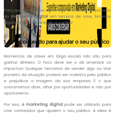
Para que você saiba como tirar o máximo de proveito
do
marketing digital
em tempos de crise, listamos
algumas dicas. Siga lendo e confira!
1. Crie conteúdo para ajudar o seu público
Momentos de crises em larga escala não são para
ganhar dinheiro. O foco deve ser o de amenizar os
impactos! Qualquer tentativa de vender algo ou tirar
proveito da situação poderá ser malvista pelo público
e prejudicar a imagem da sua empresa. É o que
costumamos dizer, olhar por oportunidades e não por
oportunismo.
Por isso,
o marketing digital
pode ser utilizado para
criar conteúdos que ajudem o seu público. A ideia é