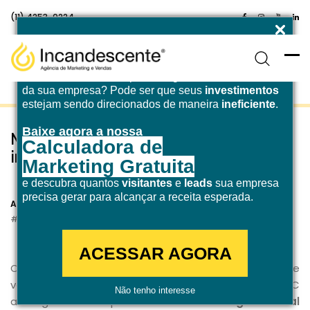
(11) 4253-0224
Enfrentando desafios para atingir a
meta de receita
da sua empresa? Pode ser que seus
investimentos
estejam sendo direcionados de maneira
ineficiente
.
Baixe agora a nossa
Marketing industrial: 3 motivos para
Calculadora de
investir
Marketing Gratuita
e descubra quantos
visitantes
e
leads
sua empresa
30 de novembro de 2020
precisa gerar para alcançar a receita esperada.
Agência Incandescente
Marketing Digital
ACESSAR AGORA
O marketing digital é uma estratégia democrática que
vai desde um segmento simples como o mercado B2C
Não tenho interesse
até algo mais complexo como o
marketing industrial