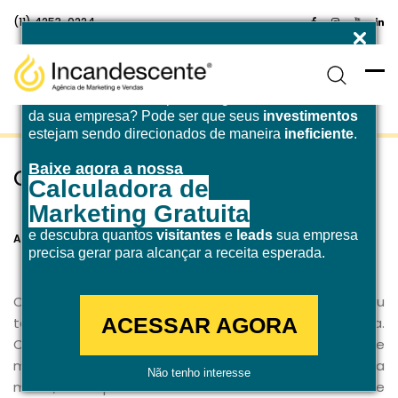
(11) 4253-0224
Enfrentando desafios para atingir a
meta de receita
da sua empresa? Pode ser que seus
investimentos
estejam sendo direcionados de maneira
ineficiente
.
Baixe agora a nossa
O poder do design minimalista
Calculadora de
Marketing Gratuita
28 de outubro de 2020
Design
e descubra quantos
visitantes
e
leads
sua empresa
Agência Incandescente
precisa gerar para alcançar a receita esperada.
O movimento do
design minimalista
se tornou
ACESSAR AGORA
tendência há alguns anos e nunca mais foi embora.
Com o objetivo de passar uma imagem de
modernidade, esse movimento está presente na
Não tenho interesse
moda, na arquitetura e no audiovisual. Mas você sabe