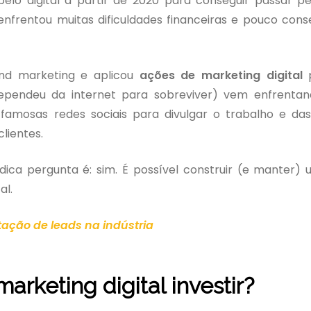
pelo digital a partir de 2020 para conseguir passar pe
frentou muitas dificuldades financeiras e pouco cons
nd marketing e aplicou
ações de marketing digital
pendeu da internet para sobreviver) vem enfrenta
 famosas redes sociais para divulgar o trabalho e da
lientes.
tídica pergunta é: sim. É possível construir (e manter
al.
tação de leads na indústria
arketing digital
investir?