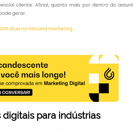
cial cliente. Afinal, quanto mais por dentro do assun
 pode gerar.
 SDR atua no inbound marketing
 digitais para indústrias