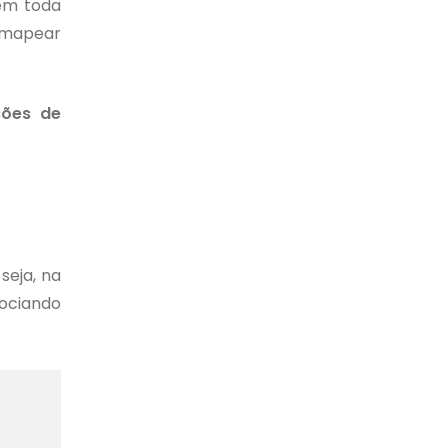
nem toda
 mapear
ções de
seja, na
gociando