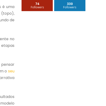
74
330
is é uma
Followers
Followers
(topo),
fundo de
mente no
s etapas
é pensar
com o
seu
arrativa
sultados
u modelo