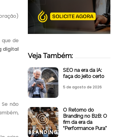
coração)
r que de
 digital
Veja Também:
SEO na era da IA:
faça do jeito certo
5 de agosto de 2026
? Se não
O Retorno do
 também,
Branding no B2B: O
fim da era da
“Performance Pura”