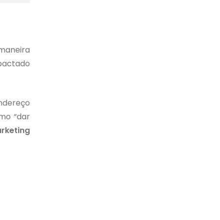
maneira
mpactado
endereço
omo “dar
rketing