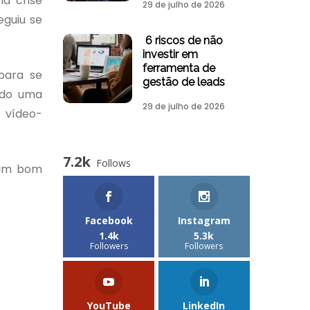
la crise
29 de julho de 2026
eguiu se
6 riscos de não
investir em
ferramenta de
para se
gestão de leads
ndo uma
29 de julho de 2026
s vídeo-
7.2k
Follows
) um bom
Facebook
Instagram
1.4k
5.3k
Followers
Followers
YouTube
LinkedIn