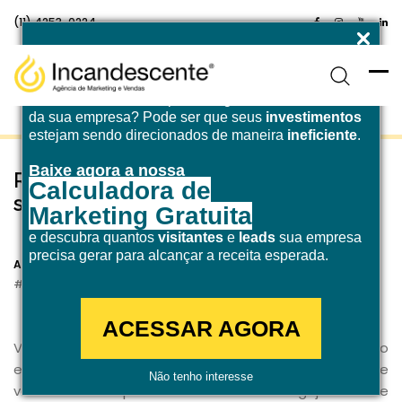
(11) 4253-0224
Enfrentando desafios para atingir a
meta de receita
da sua empresa? Pode ser que seus
investimentos
estejam sendo direcionados de maneira
ineficiente
.
Baixe agora a nossa
Reels no Instagram: como aumentar
Calculadora de
suas visualizações?
Marketing Gratuita
e descubra quantos
visitantes
e
leads
sua empresa
4 de março de 2021
precisa gerar para alcançar a receita esperada.
Agência Incandescente
Marketing Digital
ACESSAR AGORA
Você usa a sua
rede social
todos os dias e ainda não
experimentou o
Reels do Instagram
? Essa novidade
Não tenho interesse
veio com tudo para aumentar o seu engajamento e