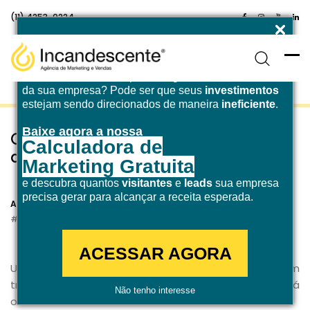
(11) 4253-0224
Enfrentando desafios para atingir a
meta de receita
da sua empresa? Pode ser que seus
investimentos
estejam sendo direcionados de maneira
ineficiente
.
Baixe agora a nossa
O que é plano de conteúdo e como
Calculadora de
desenvolver esse material?
Marketing Gratuita
e descubra quantos
visitantes
e
leads
sua empresa
12 de julho de 2021
precisa gerar para alcançar a receita esperada.
Agência Incandescente
Inbound Marketing
SEO
ACESSAR AGORA
Um dos materiais que podem auxiliar (e muito) quem
trabalha com blog é o
plano de conteúdo
. Você já
Não tenho interesse
ouviu falar sobre esse termo?