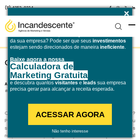
(11) 4253-0224
Enfrentando desafios para atingir a
meta de receita
da sua empresa? Pode ser que seus
investimentos
estejam sendo direcionados de maneira
ineficiente
.
Baixe agora a nossa
Quem faz marketing é…
Calculadora de
Marketing Gratuita
26 de julho de 2021
e descubra quantos
visitantes
e
leads
sua empresa
Agência Incandescente
precisa gerar para alcançar a receita esperada.
Inbound Marketing
Marketing Digital
Quem faz
marketing
é… Marketeiro? Comunicador?
ACESSAR AGORA
Publicitário? Administrador? Mercadólogo? Ou
simplesmente um profissional de marketing? Vamos
Não tenho interesse
responder essa pergunta hoje no
dia do profissional