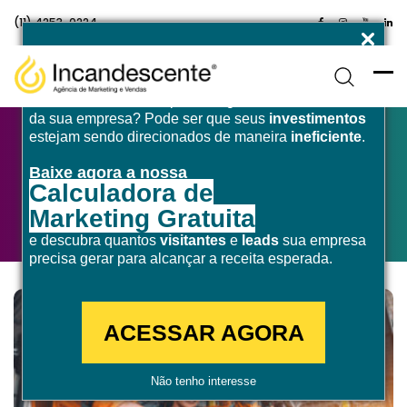
(11) 4253-0224
Enfrentando desafios para atingir a
meta de receita
da sua empresa? Pode ser que seus
investimentos
estejam sendo direcionados de maneira
ineficiente
.
Baixe agora a nossa
Marketing Para Indústria
Calculadora de
Marketing Gratuita
e descubra quantos
visitantes
e
leads
sua empresa
precisa gerar para alcançar a receita esperada.
ACESSAR AGORA
Não tenho interesse